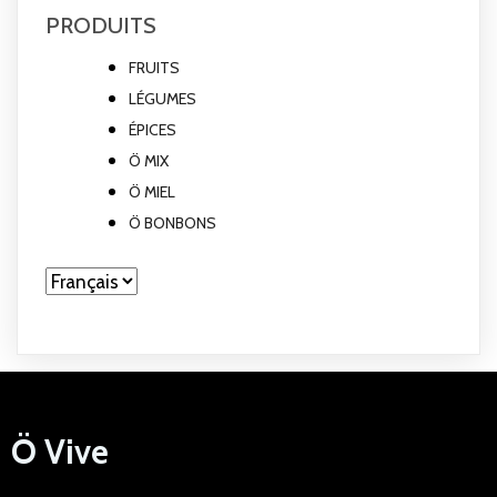
PRODUITS
FRUITS
LÉGUMES
ÉPICES
Ö MIX
Ö MIEL
Ö BONBONS
Choisir
une
langue
Ö Vive