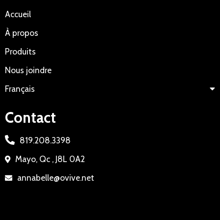
Accueil
À propos
Produits
Nous joindre
Français
Contact
819.208.3398
Mayo, Qc , J8L 0A2
annabelle@ovive.net