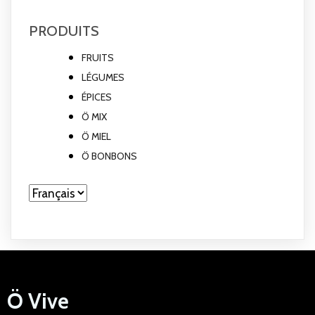
PRODUITS
FRUITS
LÉGUMES
ÉPICES
Ö MIX
Ö MIEL
Ö BONBONS
Choisir
une
langue
Ö Vive